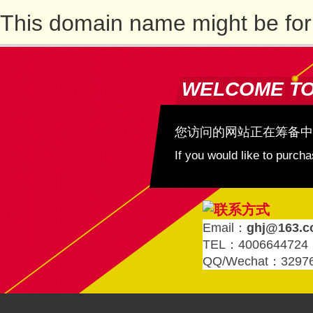
This domain name might be for
WELCOME T
您访问的网站正在筹备中
If you would like to purc
Email：
ghj@163.
TEL：4006644724
QQ/Wechat：3297